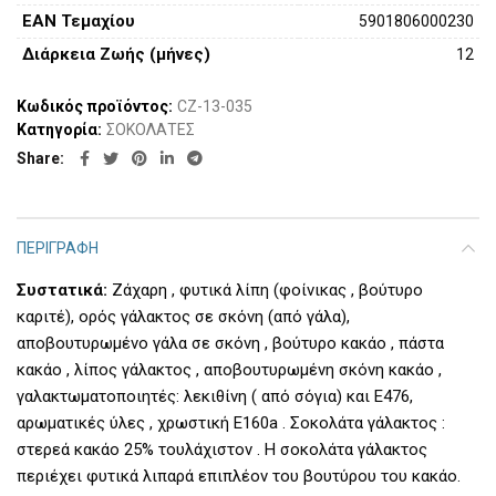
ΕΑΝ Τεμαχίου
5901806000230
Διάρκεια Ζωής (μήνες)
12
Κωδικός προϊόντος:
CZ-13-035
Κατηγορία:
ΣΟΚΟΛΑΤΕΣ
Share
ΠΕΡΙΓΡΑΦΉ
Συστατικά:
Zάχαρη , φυτικά λίπη (φοίνικας , βούτυρο
καριτέ), ορός γάλακτος σε σκόνη (από γάλα),
αποβουτυρωμένο γάλα σε σκόνη , βούτυρο κακάο , πάστα
κακάο , λίπος γάλακτος , αποβουτυρωμένη σκόνη κακάο ,
γαλακτωματοποιητές: λεκιθίνη ( από σόγια) και Ε476,
αρωματικές ύλες , χρωστική Ε160a . Σοκολάτα γάλακτος :
στερεά κακάο 25% τουλάχιστον . Η σοκολάτα γάλακτος
περιέχει φυτικά λιπαρά επιπλέον του βουτύρου του κακάο.